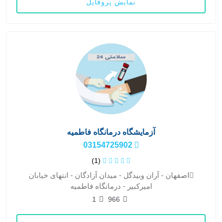
نمایش پروفایل
آزمایشگاه درمانگاه فاطمیه
03154725902
(1)
اصفهان - آران وبیدگل - میدان آزادگان - انتهای خیابان
امیرکبیر - درمانگاه فاطمیه
1
966