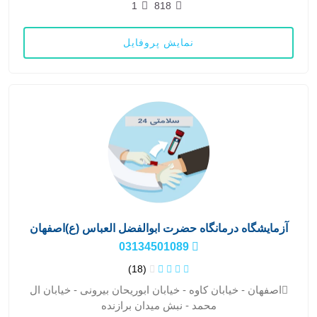
1
818
نمایش پروفایل
آزمایشگاه درمانگاه حضرت ابوالفضل العباس (ع)اصفهان
03134501089
(18)
اصفهان - خیابان کاوه - خیابان ابوریحان بیرونی - خیابان ال
محمد - نبش میدان برازنده