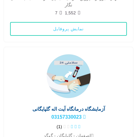
نگار
7
1,552
نمایش پروفایل
آزمایشگاه درمانگاه آیت اله گلپایگانی
03157330023
(1)
اصفهان - گلپایگان - گوگد