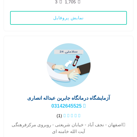
3
1,705
نمایش پروفایل
آزمایشگاه درمانگاه جابربن عبداله انصاری
03142645525
(1)
اصفهان - نجف آباد - خیابان شریعتی - روبروی مرکزفرهنگی
آیت الله خامنه ای