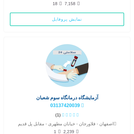
18
7,158
نمایش پروفایل
آزمایشگاه درمانگاه سوم شعبان
03137420039
(1)
اصفهان - فلاورجان - خیابان مطهری - مقابل پل قدیم
1
2,239