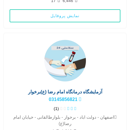
17
6,446
نمایش پروفایل
آزمایشگاه درمانگاه امام رضا (ع)برخوار
03145856821
(1)
اصفهان - دولت اباد - برخوار - بلوارطالقانی - خیابان امام
رضا(ع)