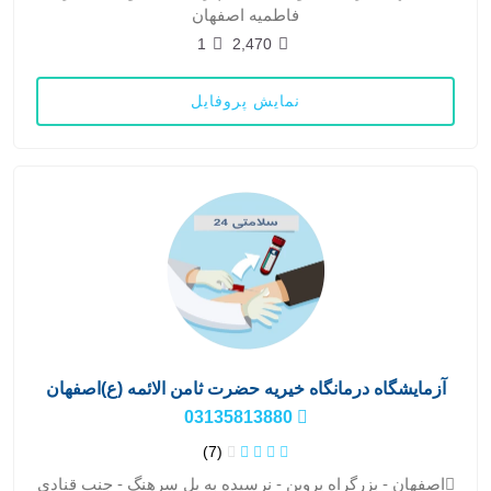
فاطمیه اصفهان
1
2,470
نمایش پروفایل
آزمایشگاه درمانگاه خیریه حضرت ثامن الائمه (ع)اصفهان
03135813880
(7)
اصفهان - بزرگراه پروین - نرسیده به پل سرهنگ - جنب قنادی