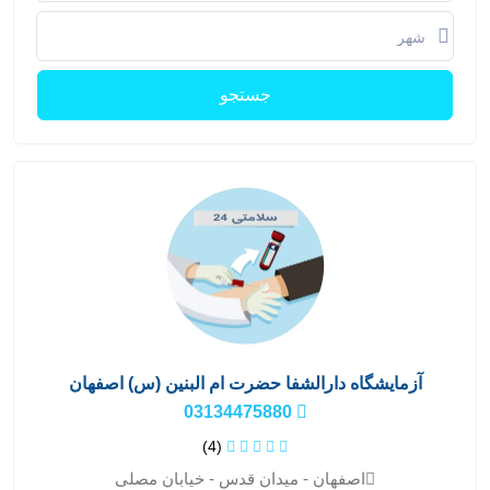
جستجو
آزمایشگاه دارالشفا حضرت ام البنین (س) اصفهان
03134475880
(4)
اصفهان - میدان قدس - خیابان مصلی