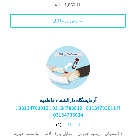
4
1,860
نمایش پروفایل
آزمایشگاه دارالشفاء فاطمیه
03134703011 , 03134703012 , 03134703013 ,
03134703014
(1)
اصفهان - زینبیه جنوبی - مقابل پارک لاله - مؤسسه خیریه