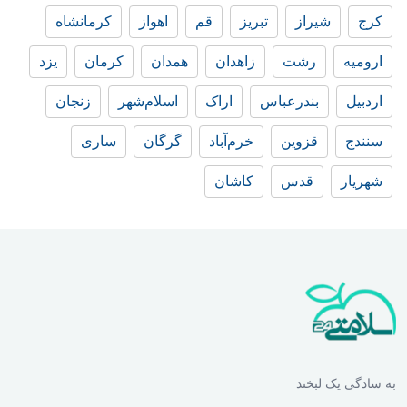
کرج
شیراز
تبریز
قم
اهواز
کرمانشاه
ارومیه
رشت
زاهدان
همدان
کرمان
یزد
اردبیل
بندرعباس
اراک
اسلام‌شهر
زنجان
سنندج
قزوین
خرم‌آباد
گرگان
ساری
شهریار
قدس
کاشان
به سادگی یک لبخند