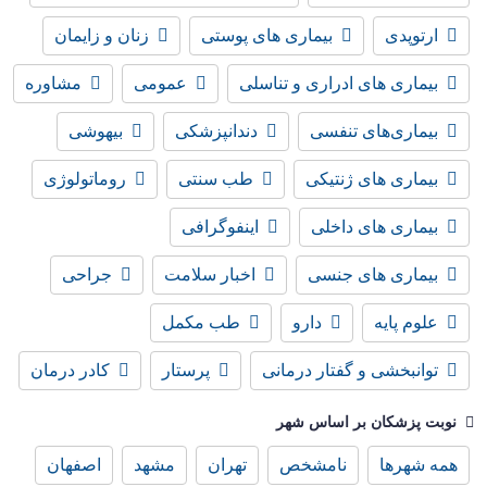
ارتوپدی
بیماری های پوستی
زنان و زایمان
بیماری های ادراری و تناسلی
عمومی
مشاوره
بیماری‌های تنفسی
دندانپزشکی
بیهوشی
بیماری های ژنتیکی
طب سنتی
روماتولوژی
بیماری های داخلی
اینفوگرافی
بیماری های جنسی
اخبار سلامت
جراحی
علوم پایه
دارو
طب مکمل
توانبخشی و گفتار درمانی
پرستار
کادر درمان
نوبت پزشکان بر اساس شهر
همه شهرها
نامشخص
تهران
مشهد
اصفهان