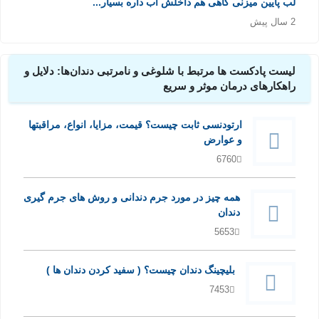
لب پایین میزنی گاهی هم داخلش آب داره بسیار...
2 سال پیش
لیست پادکست ها مرتبط با شلوغی و نامرتبی دندان‌ها: دلایل و
راهکارهای درمان موثر و سریع
ارتودنسی ثابت چیست؟ قیمت، مزایا، انواع، مراقبتها
و عوارض
6760
همه چیز در مورد جرم دندانی و روش های جرم گیری
دندان
5653
بلیچینگ دندان چیست؟ ( سفید کردن دندان ها )
7453