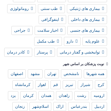
بیماری های ژنتیکی
طب سنتی
روماتولوژی
بیماری های داخلی
اینفوگرافی
بیماری های جنسی
اخبار سلامت
جراحی
علوم پایه
دارو
طب مکمل
توانبخشی و گفتار درمانی
پرستار
کادر درمان
نوبت پزشکان بر اساس شهر
همه شهرها
نامشخص
تهران
مشهد
اصفهان
کرج
شیراز
تبریز
قم
اهواز
کرمانشاه
ارومیه
رشت
زاهدان
همدان
کرمان
یزد
اردبیل
بندرعباس
اراک
اسلام‌شهر
زنجان