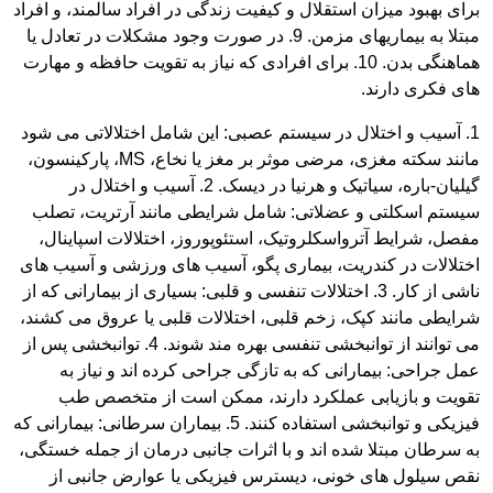
برای بهبود میزان استقلال و کیفیت زندگی در افراد سالمند، و افراد
مبتلا به بیماریهای مزمن. 9. در صورت وجود مشکلات در تعادل یا
هماهنگی بدن. 10. برای افرادی که نیاز به تقویت حافظه و مهارت
های فکری دارند.
1. آسیب و اختلال در سیستم عصبی: این شامل اختلالاتی می شود
مانند سکته مغزی، مرضی موثر بر مغز یا نخاع، MS، پارکینسون،
گیلیان-باره، سیاتیک و هرنیا در دیسک. 2. آسیب و اختلال در
سیستم اسکلتی و عضلاتی: شامل شرایطی مانند آرتریت، تصلب
مفصل، شرایط آترواسکلروتیک، استئوپوروز، اختلالات اسپاینال،
اختلالات در کندریت، بیماری پگو، آسیب های ورزشی و آسیب های
ناشی از کار. 3. اختلالات تنفسی و قلبی: بسیاری از بیمارانی که از
شرایطی مانند کپک، زخم قلبی، اختلالات قلبی یا عروق می کشند،
می توانند از توانبخشی تنفسی بهره مند شوند. 4. توانبخشی پس از
عمل جراحی: بیمارانی که به تازگی جراحی کرده اند و نیاز به
تقویت و بازیابی عملکرد دارند، ممکن است از متخصص طب
فیزیکی و توانبخشی استفاده کنند. 5. بیماران سرطانی: بیمارانی که
به سرطان مبتلا شده اند و با اثرات جانبی درمان از جمله خستگی،
نقص سیلول های خونی، دیسترس فیزیکی یا عوارض جانبی از