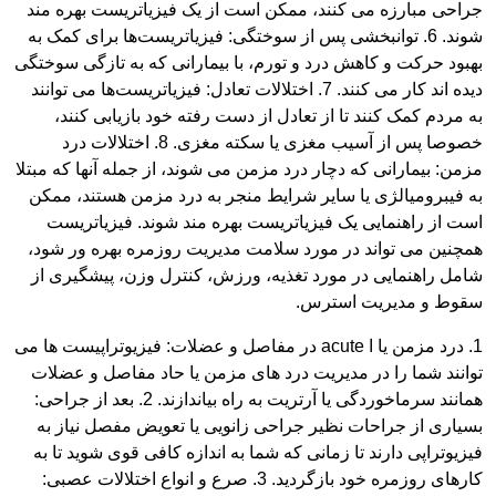
جراحی مبارزه می کنند، ممکن است از یک فیزیاتریست بهره مند
شوند. 6. توانبخشی پس از سوختگی: فیزیاتریست‌ها برای کمک به
بهبود حرکت و کاهش درد و تورم، با بیمارانی که به تازگی سوختگی
دیده اند کار می کنند. 7. اختلالات تعادل: فیزیاتریست‎‌ها می توانند
به مردم کمک کنند تا از تعادل از دست رفته خود بازیابی کنند،
خصوصا پس از آسیب مغزی یا سکته مغزی. 8. اختلالات درد
مزمن: بیمارانی که دچار درد مزمن می شوند، از جمله آنها که مبتلا
به فیبرومیالژی یا سایر شرایط منجر به درد مزمن هستند، ممکن
است از راهنمایی یک فیزیاتریست بهره مند شوند. فیزیاتریست
همچنین می تواند در مورد سلامت مدیریت روزمره بهره ور شود،
شامل راهنمایی در مورد تغذیه، ورزش، کنترل وزن، پیشگیری از
سقوط و مدیریت استرس.
1. درد مزمن یا ا acute در مفاصل و عضلات: فیزیوتراپیست ها می
توانند شما را در مدیریت درد های مزمن یا حاد مفاصل و عضلات
همانند سرماخوردگی یا آرتریت به راه بیاندازند. 2. بعد از جراحی:
بسیاری از جراحات نظیر جراحی زانویی یا تعویض مفصل نیاز به
فیزیوتراپی دارند تا زمانی که شما به اندازه کافی قوی شوید تا به
کارهای روزمره خود بازگردید. 3. صرع و انواع اختلالات عصبی: