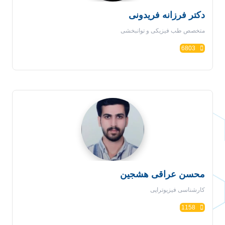
دکتر فرزانه فریدونی
متخصص طب فیزیکی و توانبخشی
6803
محسن عراقی هشجین
کارشناسی فیزیوتراپی
1158