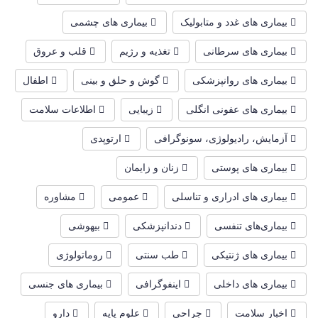
بیماری های غدد و متابولیک
بیماری های چشمی
بیماری های سرطانی
تغذیه و رژیم
قلب و عروق
بیماری های روانپزشکی
گوش و حلق و بینی
اطفال
بیماری های عفونی انگلی
زیبایی
اطلاعات سلامت
آزمایش، رادیولوژی، سونوگرافی
ارتوپدی
بیماری های پوستی
زنان و زایمان
بیماری های ادراری و تناسلی
عمومی
مشاوره
بیماری‌های تنفسی
دندانپزشکی
بیهوشی
بیماری های ژنتیکی
طب سنتی
روماتولوژی
بیماری های داخلی
اینفوگرافی
بیماری های جنسی
اخبار سلامت
جراحی
علوم پایه
دارو