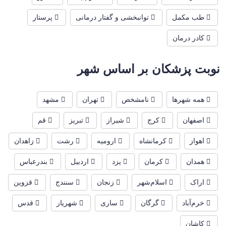
طب مکمل
توانبخشی و گفتار درمانی
پرستار
کادر درمان
نوبت پزشکان بر اساس شهر
همه شهرها
نامشخص
تهران
مشهد
اصفهان
کرج
شیراز
تبریز
قم
اهواز
کرمانشاه
ارومیه
رشت
زاهدان
همدان
کرمان
یزد
اردبیل
بندرعباس
اراک
اسلام‌شهر
زنجان
سنندج
قزوین
خرم‌آباد
گرگان
ساری
شهریار
قدس
کاشان