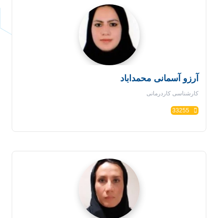
آرزو آسمانی محمداباد
کارشناسی کاردرمانی
33255