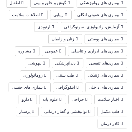
بیماری های روانپزشکی
گوش و حلق و بینی
اطفال
بیماری های عفونی انگلی
زیبایی
اطلاعات سلامت
آزمایش، رادیولوژی، سونوگرافی
ارتوپدی
بیماری های پوستی
زنان و زایمان
بیماری های ادراری و تناسلی
عمومی
مشاوره
بیماری‌های تنفسی
دندانپزشکی
بیهوشی
بیماری های ژنتیکی
طب سنتی
روماتولوژی
بیماری های داخلی
اینفوگرافی
بیماری های جنسی
اخبار سلامت
جراحی
علوم پایه
دارو
طب مکمل
توانبخشی و گفتار درمانی
پرستار
کادر درمان