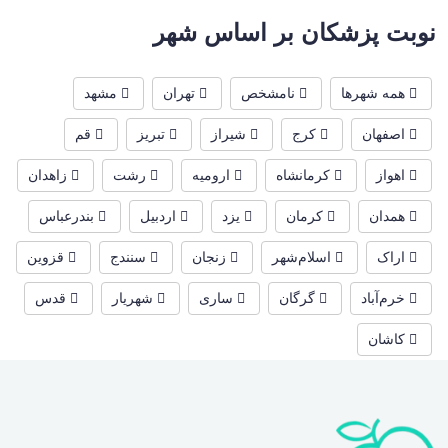
نوبت پزشکان بر اساس شهر
همه شهرها
نامشخص
تهران
مشهد
اصفهان
کرج
شیراز
تبریز
قم
اهواز
کرمانشاه
ارومیه
رشت
زاهدان
همدان
کرمان
یزد
اردبیل
بندرعباس
اراک
اسلام‌شهر
زنجان
سنندج
قزوین
خرم‌آباد
گرگان
ساری
شهریار
قدس
کاشان