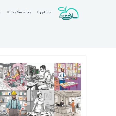
جستجو
مجله سلامت
س