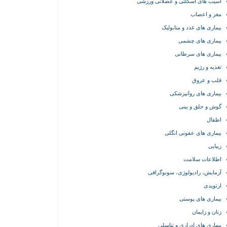
آسیب های اسکلتی و عضلانی ورزشی
مغز و اعصاب
بیماری های غدد و متابولیک
بیماری های چشمی
بیماری های سرطانی
تغذیه و رژیم
قلب و عروق
بیماری های روانپزشکی
گوش و حلق و بینی
اطفال
بیماری های عفونی انگلی
زیبایی
اطلاعات سلامت
آزمایش، رادیولوژی، سونوگرافی
ارتوپدی
بیماری های پوستی
زنان و زایمان
بیماری های ادراری و تناسلی